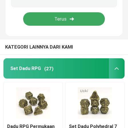
Set Dadu Game
Dadu Inti Cair
KATEGORI LAINNYA DARI KAMI
Piala Trofi Logam
Dadu Bercahaya Led
Set Dadu RPG
(27)
Trophy resin yang disesuaikan
Dadu RPG Permukaan
Set Dadu Polyhedral 7