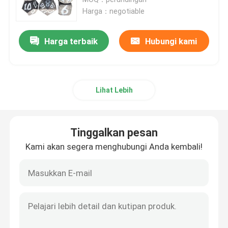
Harga：negotiable
Resin RPG Dadu
Harga terbaik
Hubungi kami
Dadu RPG Logam
Lihat Lebih
Dadu RPG mini
Dadu Polihedral Resin
Tinggalkan pesan
Kami akan segera menghubungi Anda kembali!
Dadu Polihedral Logam
Dadu Polihedral Mini
Set Dadu Polihedral