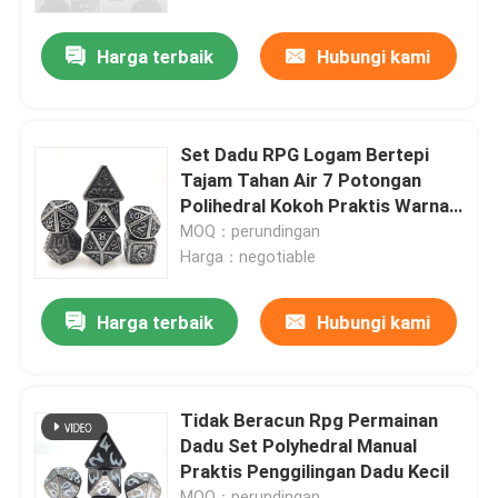
Harga terbaik
Hubungi kami
Tentang kita
Wisata pabrik
Set Dadu RPG Logam Bertepi
Tajam Tahan Air 7 Potongan
Kontrol kualitas
Polihedral Kokoh Praktis Warna
Hitam Dan Putih
MOQ：perundingan
Harga：negotiable
Hubungi kami
Harga terbaik
Hubungi kami
Berita
Quote request suatu
Tidak Beracun Rpg Permainan
Dadu Set Polyhedral Manual
Praktis Penggilingan Dadu Kecil
Set Dadu RPG
MOQ：perundingan